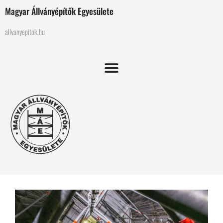
Magyar Állványépítők Egyesülete
allvanyepitok.hu